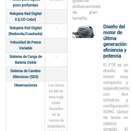
gobernar
poco profundas
embarcaciones
de gran
Relojería Red Digital
-
tamaño.
II (LCD Color)
Diseño del
Relojería Red Digital
-
motor de
(Redonda/Cuadrada)
última
Velocidad de Pesca
-
generación:
Variable
eficiencia y
potencia
Sistema de Carga de
-
Batería Doble
El FT8 es un
diseño de
Sistema de Cambio
-
motor muy
Silencioso (SDS)
compacto y
Observaciones
Los datos
supereficiente,
en kW de
con dos
esta hoja
cilindros y
están
configuración
basados
SOHC (árbol
en la
de levas en
norma de
cabeza
estándares
simple). El