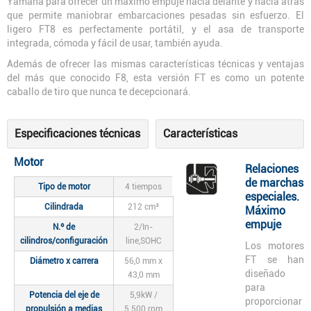
Yamaha para ofrecer un máximo empuje hacia delante y hacia atrás
que permite maniobrar embarcaciones pesadas sin esfuerzo. El
ligero FT8 es perfectamente portátil, y el asa de transporte
integrada, cómoda y fácil de usar, también ayuda.
Además de ofrecer las mismas características técnicas y ventajas
del más que conocido F8, esta versión FT es como un potente
caballo de tiro que nunca te decepcionará.
Especificaciones técnicas
Características
Motor
Relaciones
de marchas
Tipo de motor
4 tiempos
especiales.
Cilindrada
212 cm³
Máximo
empuje
N.º de
2/In-
cilindros/configuración
line,SOHC
Los motores
FT se han
Diámetro x carrera
56,0 mm x
diseñado
43,0 mm
para
Potencia del eje de
5,9kW /
proporcionar
propulsión a medias
5.500 rpm