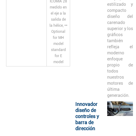
ICOMIA 28
estilizado y
medido en
compacto
el eje a la
diseño del
salida de
carenado
la hélice, **
superior y los
Optional
gráficos
for MH
también
model
refleja el
standard
moderno
for E
enfoque
model
propio de
todos
nuestros
motores de
última
generación.
Innovador
diseño de
controles y
barra de
dirección