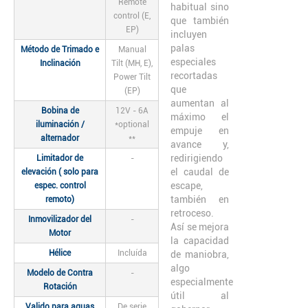
Remote
habitual sino
control (E,
que también
EP)
incluyen
palas
Método de Trimado e
Manual
especiales
Inclinación
Tilt (MH, E),
recortadas
Power Tilt
que
(EP)
aumentan al
Bobina de
12V - 6A
máximo el
iluminación /
*optional
empuje en
alternador
**
avance y,
redirigiendo
Limitador de
-
el caudal de
elevación ( solo para
escape,
espec. control
también en
remoto)
retroceso.
Inmovilizador del
-
Así se mejora
Motor
la capacidad
Hélice
Incluída
de maniobra,
algo
Modelo de Contra
-
especialmente
Rotación
útil al
Valido para aguas
De serie