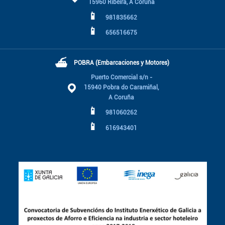
15960 Ribeira, A Coruña
📱
981835662
📱
656516675
⛴
POBRA (Embarcaciones y Motores)
Puerto Comercial s/n -
15940 Pobra do Caramiñal,
A Coruña
📱
981060262
📱
616943401