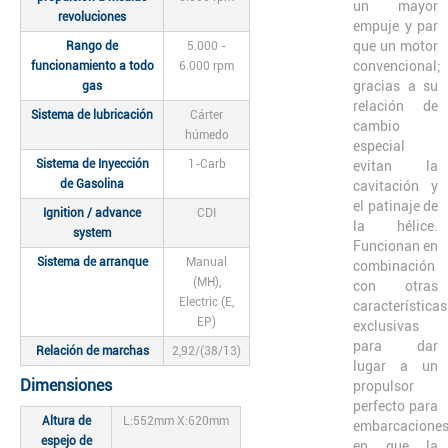
un mayor
revoluciones
empuje y par
que un motor
Rango de
5.000 -
convencional;
funcionamiento a todo
6.000 rpm
gracias a su
gas
relación de
Sistema de lubricación
Cárter
cambio
húmedo
especial
Sistema de Inyección
1-Carb
evitan la
de Gasolina
cavitación y
el patinaje de
Ignition / advance
CDI
la hélice.
system
Funcionan en
Sistema de arranque
Manual
combinación
(MH),
con otras
Electric (E,
características
EP)
exclusivas
para dar
Relación de marchas
2,92/(38/13)
lugar a un
Dimensiones
propulsor
perfecto para
Altura de
L:552mm X:620mm
embarcacione
espejo de
en que la