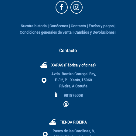
Nuestra historia
|
Conócenos
|
Contacto
|
Envíos y pagos
|
Condiciones generales de venta
|
Cambios y Devoluciones
|
Contacto
⛴
XARÁS (Fábrica y oficinas)
Avda. Ramiro Carregal Rey,
P-12, P.I. Xarás, 15960
Riveira, A Coruña
📱
981876008
@
⛴
TIENDA RIBEIRA
Paseo de las Carolinas, 8,