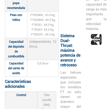
popa
capacidad de
recomendada
carga es más
importante
Peso con
FT8GMHL: 43.0 kg,
que la
hélice
FT8GMHX: 44.0 kg,
velocidad
FT8GEL: 44.0 kg,
máxima.
FT8GEX: 45.0 kg,
FT8GEPL: 49.0 kg
Sistema
Dual-
independiente, 12
Capacidad
Thrust:
litros
del depósito
máxima
de
potencia de
combustible
avance y
Capacidad
0,8 litros
retroceso
del cárter de
Las hélices
aceite
especiales
Características
que incluyen
adicionales
los modelos
FT no sólo
Control
Tiller
tienen un
handle
diámetro
(MH),
mayor del