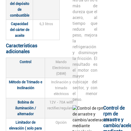
del depósito
más de
de
dureza que el
combustible
acero, al
tiempo que
Capacidad
6,3 litros
reduce el
del cárter de
peso, mejora
aceite
la
Características
refrigeración
adicionales
y disminuye
la fricción. El
Control
Mando
resultado es
Electrónico
el motor con
(DBW)
mayor
cubicaje del
Método de Trimado e
Inclinación y
sector, y con
Inclinación
trimado
el menor
eléctricos
peso.
Bobina de
12V - 70A with
Control de
iluminación /
rectifier/regulator
rpm de
alternador
arrastre y
Limitador de
Opción
cambio/acele
elevación ( solo para