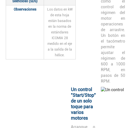
como el
Silencioso (SDS)
control del
Observaciones
Los datos en kW
régimen del
de esta hoja
motor en
están basados
operaciones
en la norma de
de arrastre.
estándares
Un botón en
ICOMIA 28
el tacómetro
medido en el eje
permite
a la salida de la
ajustar el
hélice.
régimen de
600 a 1000
RPM, en
pasos de 50
RPM.
Un control
"Start/Stop"
de un solo
toque para
varios
motores
Arranque o