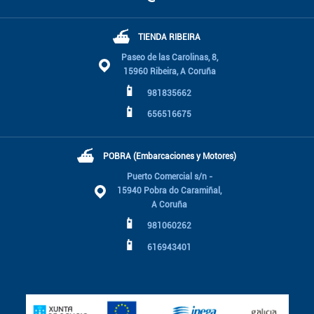
⛴
TIENDA RIBEIRA
Paseo de las Carolinas, 8,
15960 Ribeira, A Coruña
📱
981835662
📱
656516675
⛴
POBRA (Embarcaciones y Motores)
Puerto Comercial s/n -
15940 Pobra do Caramiñal,
A Coruña
📱
981060262
📱
616943401