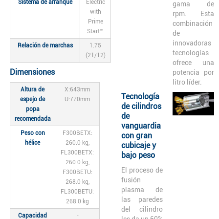
Sistema de arranque
Electric
gama de
with
rpm. Esta
Prime
combinación
Start™
de
innovadoras
Relación de marchas
1.75
tecnologías
(21/12)
ofrece una
Dimensiones
potencia por
litro líder.
Altura de
X:643mm
Tecnología
espejo de
U:770mm
de cilindros
popa
de
recomendada
vanguardia
Peso con
F300BETX:
con gran
hélice
260.0 kg,
cubicaje y
FL300BETX:
bajo peso
260.0 kg,
El proceso de
F300BETU:
fusión
268.0 kg,
plasma de
FL300BETU:
las paredes
268.0 kg
del cilindro
Capacidad
-
les da un 60%