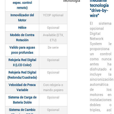
mediante
espec. control
tecnología
remoto)
"drive-by-
wire"
Inmovilizador del
YCOP optional
Motor
El sistema
Hélice
Opcional
opcional
Digital
Modelo de Contra
Available (ETX,
Network
Rotación
ETU)
System le
Valido para aguas
De serie
proporciona
poco profundas
un control
como nunca
Relojería Red Digital
Opcional
antes ha
II (LCD Color)
disfrutado e
Relojería Red Digital
Opcional
incluye la
(Redonda/Cuadrada)
sincronización
automática
Velocidad de Pesca
Con relojería o
de los
Variable
mando popero
motores en
Sistema de Carga de
Opcional
instalaciones
Batería Doble
dobles o
triples, así
Sistema de Cambio
Opcional