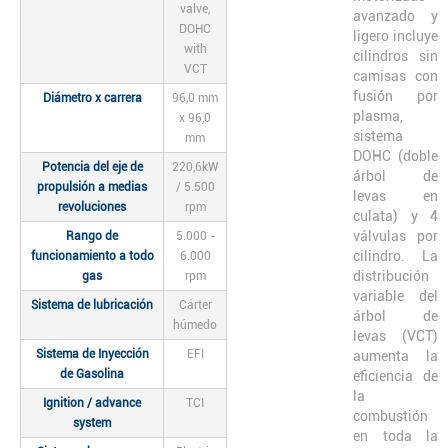
valve,
avanzado y
DOHC
ligero incluye
with
cilindros sin
VCT
camisas con
fusión por
Diámetro x carrera
96,0 mm
plasma,
x 96,0
sistema
mm
DOHC (doble
Potencia del eje de
220,6kW
árbol de
propulsión a medias
/ 5.500
levas en
revoluciones
rpm
culata) y 4
válvulas por
Rango de
5.000 -
cilindro. La
funcionamiento a todo
6.000
distribución
gas
rpm
variable del
Sistema de lubricación
Cárter
árbol de
húmedo
levas (VCT)
Sistema de Inyección
EFI
aumenta la
de Gasolina
eficiencia de
la
Ignition / advance
TCI
combustión
system
en toda la