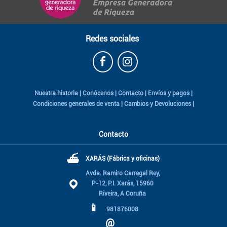
Redes sociales
Nuestra historia
|
Conócenos
|
Contacto
|
Envíos y pagos
|
Condiciones generales de venta
|
Cambios y Devoluciones
|
Contacto
⛴
XARÁS (Fábrica y oficinas)
Avda. Ramiro Carregal Rey,
P-12, P.I. Xarás, 15960
Riveira, A Coruña
📱
981876008
@