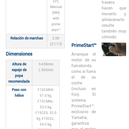
EP),
trasera
Manual
hacen que
(MH)
moverlo y
with
almacenarlo
prime
resulte
start™
también muy
cómodo.
Relación de marchas
2.08
(27/13)
PrimeStart™
Dimensiones
Arranque el
motor de su
Altura de
S:438mm
fueraborda
espejo de
L:565mm
como si fuera
popa
el de su
recomendada
coche
(incluso en
Peso con
F15CMHS:
frío). El
hélice
51.0 kg,
sistema
F15CMHL:
PrimeStart™,
53.0 kg,
exclusivo de
F15CES: 52.0
Yamaha,
kg, F15CEL:
garantiza
54.0 kg,
que el motor