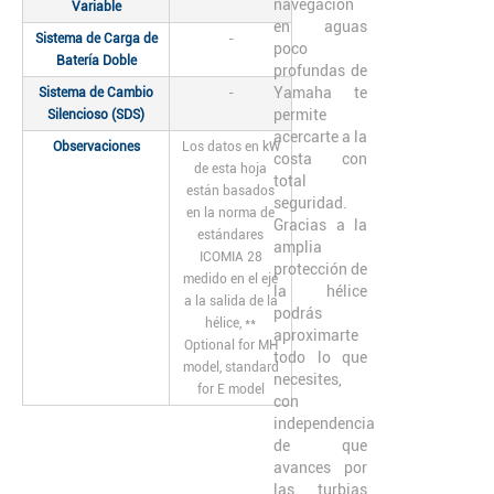
navegación
Variable
en aguas
Sistema de Carga de
-
poco
Batería Doble
profundas de
Yamaha te
Sistema de Cambio
-
permite
Silencioso (SDS)
acercarte a la
Observaciones
Los datos en kW
costa con
de esta hoja
total
están basados
seguridad.
en la norma de
Gracias a la
estándares
amplia
ICOMIA 28
protección de
medido en el eje
la hélice
a la salida de la
podrás
hélice, **
aproximarte
Optional for MH
todo lo que
model, standard
necesites,
for E model
con
independencia
de que
avances por
las turbias