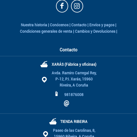
Nuestra historia
|
Conócenos
|
Contacto
|
Envíos y pagos
|
Condiciones generales de venta
|
Cambios y Devoluciones
|
Contacto
⛴
XARÁS (Fábrica y oficinas)
Avda. Ramiro Carregal Rey,
P-12, P.I. Xarás, 15960
Riveira, A Coruña
📱
981876008
@
⛴
TIENDA RIBEIRA
Paseo de las Carolinas, 8,
15960 Ribeira, A Coruña