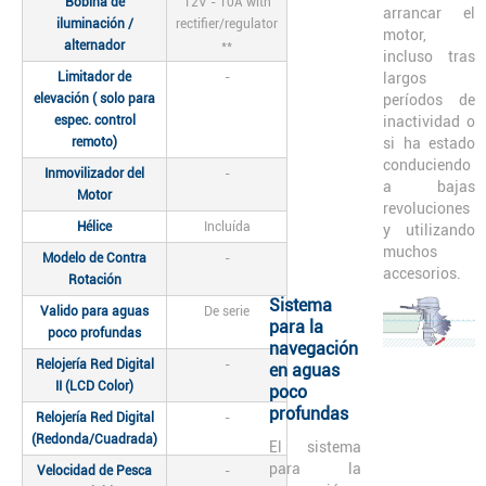
Bobina de
12V - 10A with
arrancar el
iluminación /
rectifier/regulator
motor,
alternador
**
incluso tras
Limitador de
-
largos
elevación ( solo para
períodos de
espec. control
inactividad o
remoto)
si ha estado
conduciendo
Inmovilizador del
-
a bajas
Motor
revoluciones
Hélice
Incluída
y utilizando
muchos
Modelo de Contra
-
accesorios.
Rotación
Sistema
Valido para aguas
De serie
para la
poco profundas
navegación
Relojería Red Digital
-
en aguas
II (LCD Color)
poco
profundas
Relojería Red Digital
-
(Redonda/Cuadrada)
El sistema
para la
Velocidad de Pesca
-