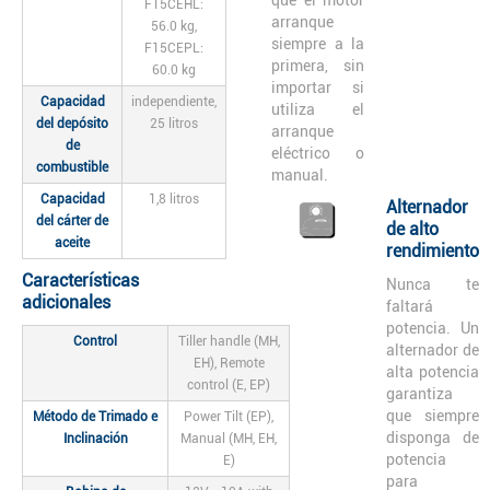
F15CEHL:
arranque
56.0 kg,
siempre a la
F15CEPL:
primera, sin
60.0 kg
importar si
Capacidad
independiente,
utiliza el
del depósito
25 litros
arranque
de
eléctrico o
combustible
manual.
Capacidad
1,8 litros
Alternador
del cárter de
de alto
aceite
rendimiento
Características
Nunca te
adicionales
faltará
potencia. Un
Control
Tiller handle (MH,
alternador de
EH), Remote
alta potencia
control (E, EP)
garantiza
que siempre
Método de Trimado e
Power Tilt (EP),
disponga de
Inclinación
Manual (MH, EH,
potencia
E)
para