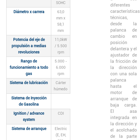
SOHC
diferentes
características
Diámetro x carrera
63,0
técnicas,
mm x
desde la
58,1
palanca de
mm
cambio en
Potencia del eje de
11,0kW
posición
propulsión a medias
/ 5.500
delantera y el
revoluciones
rpm
ajustador de
la fricción de
Rango de
5.000 -
la dirección
funcionamiento a todo
6.000
con una sola
gas
rpm
palanca
Sistema de lubricación
Cárter
hasta el
húmedo
motor de
Sistema de Inyección
arranque de
de Gasolina
baja carga.
El asa
Ignition / advance
CDI
integrada en
system
la dirección y
Sistema de arranque
Electric
el acolchado
(E, EH,
de la parte