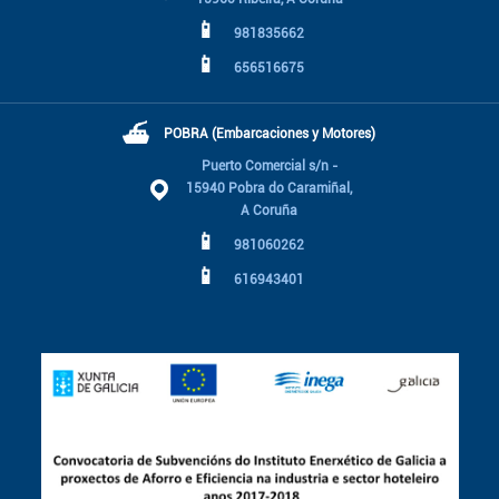
📱
981835662
📱
656516675
⛴
POBRA (Embarcaciones y Motores)
Puerto Comercial s/n -
15940 Pobra do Caramiñal,
A Coruña
📱
981060262
📱
616943401