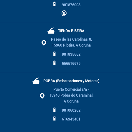
📱
981876008
@
⛴
TIENDA RIBEIRA
Paseo de las Carolinas, 8,
15960 Ribeira, A Coruña
📱
981835662
📱
656516675
⛴
POBRA (Embarcaciones y Motores)
Puerto Comercial s/n -
15940 Pobra do Caramiñal,
A Coruña
📱
981060262
📱
616943401