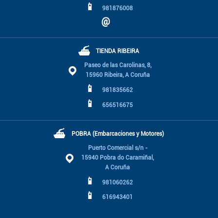
📱
981876008
@
⛴
TIENDA RIBEIRA
Paseo de las Carolinas, 8,
15960 Ribeira, A Coruña
📱
981835662
📱
656516675
⛴
POBRA (Embarcaciones y Motores)
Puerto Comercial s/n -
15940 Pobra do Caramiñal,
A Coruña
📱
981060262
📱
616943401