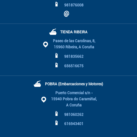
📱
981876008
@
⛴
TIENDA RIBEIRA
Paseo de las Carolinas, 8,
15960 Ribeira, A Coruña
📱
981835662
📱
656516675
⛴
POBRA (Embarcaciones y Motores)
Puerto Comercial s/n -
15940 Pobra do Caramiñal,
A Coruña
📱
981060262
📱
616943401